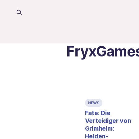
FryxGame
NEWS
Fate: Die
Verteidiger von
Grimheim:
Helden-