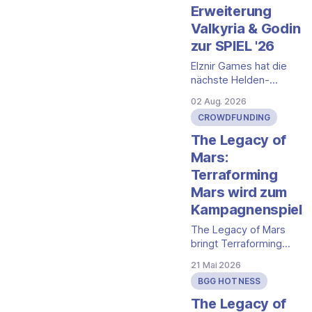
Erweiterung
Valkyria & Godin
zur SPIEL '26
Elznir Games hat die
nächste Helden-
Erweiterung für das
02 Aug. 2026
kooperative Tower-
CROWDFUNDING
Defense-Spiel Fate:
Die Verteidiger von
The Legacy of
Grimheim angekündigt.
Mars:
Valkyria & Godin bringt
Terraforming
zwei neue Helden ins
Mars wird zum
Spiel. Die ersten
Exemplare gibt es zur
Kampagnenspiel
SPIEL '26 in Essen, in
The Legacy of Mars
den Handel kommt die
bringt Terraforming
Erweiterung laut Verlag
Mars als
voraussichtlich Mitte
21 Mai 2026
wiederspielbare
bis
BGG HOTNESS
Sieben-Missionen-
Kampagne auf
The Legacy of