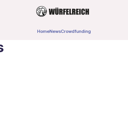
Home
News
Crowdfunding
s