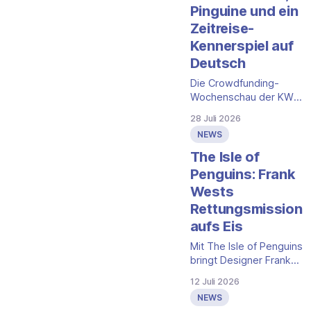
Pinguine und ein
Zeitreise-
Kennerspiel auf
Deutsch
Die Crowdfunding-
Wochenschau der KW
31 blickt auf die
28 Juli 2026
Kampagnen vom 21. bis
NEWS
28. Juli 2026. Zwei
Gamefound-
The Isle of
Schwergewichte gehen
Penguins: Frank
finanziert in ihre letzten
Wests
Stunden, ein
Rettungsmission
Kickstarter-
Familienspiel steuert
aufs Eis
auf sein Ende zu, und in
Mit The Isle of Penguins
der Spieleschmiede ist
bringt Designer Frank
ein deutsches
West sein Draft-und-
Zeitreise-Kennerspiel
12 Juli 2026
Platzier-Prinzip von der
neu gestartet. Die
NEWS
Katzeninsel in den
Auswahl folgt nicht