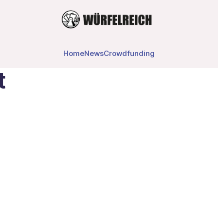
Home
News
Crowdfunding
t