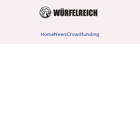
Home
News
Crowdfunding