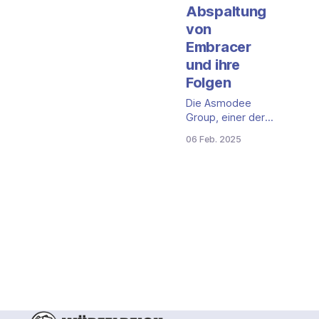
Abspaltung
von
Embracer
und ihre
Folgen
Die Asmodee
Group, einer der
führenden Anbieter
06 Feb. 2025
von Brettspielen,
Trading-Card-
Spielen und
Spiele-Apps, wird
von der Embracer
Group
abgespalten und
startet als
eigenständiges,
börsennotiertes
Unternehmen.
Dieser Schritt ist
Teil einer