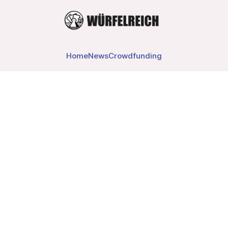
Home
News
Crowdfunding