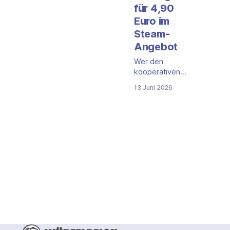
für 4,90
Euro im
Steam-
Angebot
Wer den
kooperativen
Strategie-
13 Juni 2026
Klassiker Spirit
Island schon
immer einmal
ausprobieren
wollte,
bekommt
gerade einen
günstigen
Einstieg: Die
digitale
Umsetzung von
Handelabra
Games kostet
auf Steam