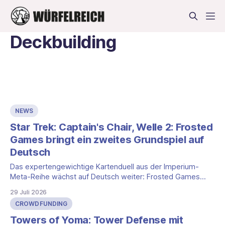
Deckbuilding
NEWS
Star Trek: Captain's Chair, Welle 2: Frosted
Games bringt ein zweites Grundspiel auf
Deutsch
Das expertengewichtige Kartenduell aus der Imperium-
Meta-Reihe wächst auf Deutsch weiter: Frosted Games
kündigt die zweite Welle von Star Trek™: Captain's Chair an.
29 Juli 2026
Im Zentrum stehen ein komplett eigenständiges zweites
CROWDFUNDING
Grundspiel, eine Erweiterung und ein exklusives Promoset.
Wir ordnen ein, was die neuen Boxen spielerisch bringen,
Towers of Yoma: Tower Defense mit