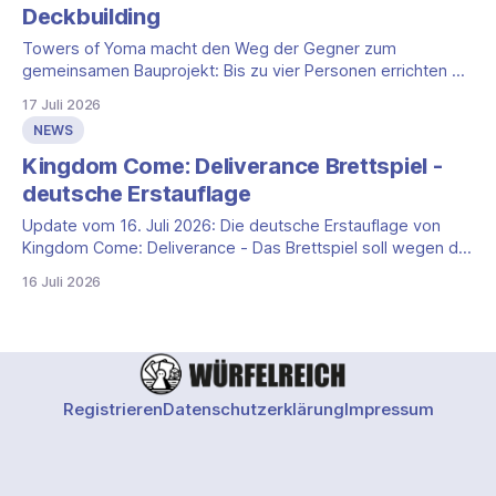
und
Deckbuilding
Towers of Yoma macht den Weg der Gegner zum
gemeinsamen Bauprojekt: Bis zu vier Personen errichten ein
Labyrinth aus Türmen und Gelände, bevor Maschinenwellen
17 Juli 2026
den letzten magischen Baum erreichen. Die laufende
NEWS
Gamefound-Kampagne zu Towers of Yoma richtet sich
damit an Gruppen, die kooperative Planung, Deckbuilding
Kingdom Come: Deliverance Brettspiel -
und eine App-gestützte
deutsche Erstauflage
Update vom 16. Juli 2026: Die deutsche Erstauflage von
Kingdom Come: Deliverance - Das Brettspiel soll wegen der
hohen Nachfrage ausschließlich im Onlineshop von
16 Juli 2026
HeidelBÄR Games erhältlich sein. Erst die zweite Auflage ist
für den regulären Handel vorgesehen. Der endgültige UVP
dieser Handelsauflage steht laut HeidelBÄR noch nicht fest,
aktuell gelistete
Registrieren
Datenschutzerklärung
Impressum