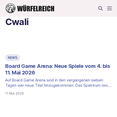
Cwali
NEWS
Board Game Arena: Neue Spiele vom 4. bis
11. Mai 2026
Auf Board Game Arena sind in den vergangenen sieben
Tagen vier neue Titel hinzugekommen. Das Spektrum reicht
vom thematischen Plättchenlegespiel über ein abstraktes
11 Mai 2026
Kartenlegespiel um die Mehrheit auf einer Pyramide bis hin
zu einem japanischen Kartenablegespiel und einem
schnellen Würfelspiel mit Push-Your-Luck-Element. Habitats
– Plättchenlegespiel rund um einen