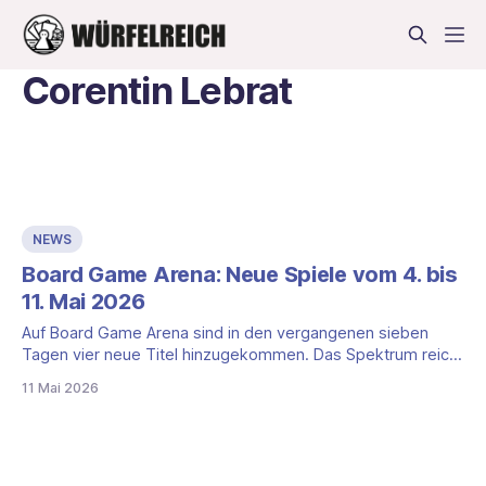
Corentin Lebrat
NEWS
Board Game Arena: Neue Spiele vom 4. bis
11. Mai 2026
Auf Board Game Arena sind in den vergangenen sieben
Tagen vier neue Titel hinzugekommen. Das Spektrum reicht
vom thematischen Plättchenlegespiel über ein abstraktes
11 Mai 2026
Kartenlegespiel um die Mehrheit auf einer Pyramide bis hin
zu einem japanischen Kartenablegespiel und einem
schnellen Würfelspiel mit Push-Your-Luck-Element. Habitats
– Plättchenlegespiel rund um einen