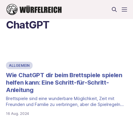
ChatGPT
ALLGEMEIN
Wie ChatGPT dir beim Brettspiele spielen
helfen kann: Eine Schritt-für-Schritt-
Anleitung
Brettspiele sind eine wunderbare Möglichkeit, Zeit mit
Freunden und Familie zu verbringen, aber die Spielregeln
können manchmal kompliziert und verwirrend sein. Gerade
16 Aug. 2024
bei komplexen Spielen tauchen oft Fragen auf, die das
Spielerlebnis unterbrechen. Hier kommt ChatGPT ins Spiel:
Mit der Hilfe dieser KI kannst du ganz einfach spezifische