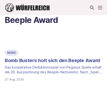
Beeple Award
NEWS
Bomb Busters holt sich den Beeple Award
Das kooperative Deduktionsspiel von Pegasus Spiele erhält
die 26. Auszeichnung des Beeple-Netzwerks. Nach „Spiel
des Jahres 2025“ legt das Familienspiel damit weiter nach.
27 Aug. 2025
Die Verleihung fand Anfang August während der Berlin
Brettspiel Con statt (Datumsmeldung: 27.08.2025,
Friedberg). Der Award und die Einordnung Beeple zeichnet
besonders herausragende und