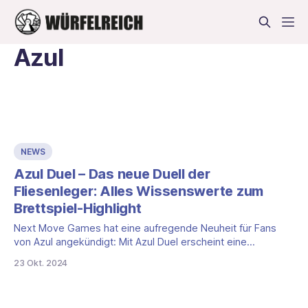
Azul
NEWS
Azul Duel – Das neue Duell der
Fliesenleger: Alles Wissenswerte zum
Brettspiel-Highlight
Next Move Games hat eine aufregende Neuheit für Fans
von Azul angekündigt: Mit Azul Duel erscheint eine
strategische Zwei-Spieler-Version des beliebten
23 Okt. 2024
Brettspiels. Der offizielle Release ist für den 21. Februar
2025 geplant, passend zur internationalen Spielemesse in
Cannes. Doch was macht das neue Azul Duel so besonders,