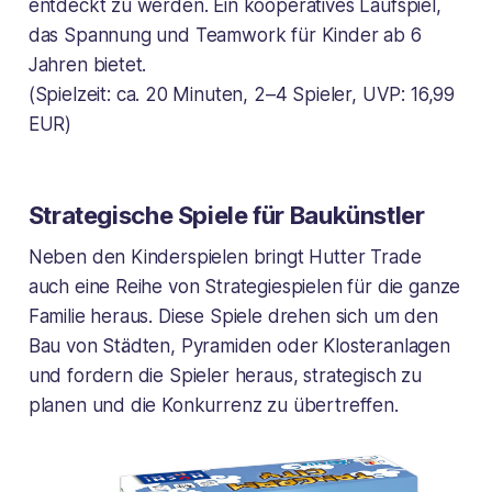
entdeckt zu werden. Ein kooperatives Laufspiel,
das Spannung und Teamwork für Kinder ab 6
Jahren bietet.
(
Spielzeit: ca. 20 Minuten, 2–4 Spieler, UVP: 16,99
EUR
)
Strategische Spiele für Baukünstler
Neben den Kinderspielen bringt Hutter Trade
auch eine Reihe von Strategiespielen für die ganze
Familie heraus. Diese Spiele drehen sich um den
Bau von Städten, Pyramiden oder Klosteranlagen
und fordern die Spieler heraus, strategisch zu
planen und die Konkurrenz zu übertreffen.