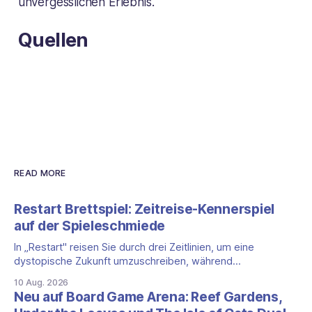
unvergesslichen Erlebnis.
Quellen
READ MORE
Restart Brettspiel: Zeitreise-Kennerspiel
auf der Spieleschmiede
In „Restart" reisen Sie durch drei Zeitlinien, um eine
dystopische Zukunft umzuschreiben, während
konkurrierende Zeitreisende genau dasselbe versuchen.
10 Aug. 2026
Die deutsche Ausgabe dieses kompetitiven Zeitreise-
Neu auf Board Game Arena: Reef Gardens,
Kennerspiels läuft aktuell als Kampagne auf der