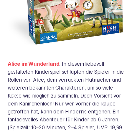
Alice im Wunderland
: In diesem liebevoll
gestalteten Kinderspiel schlüpfen die Spieler in die
Rollen von Alice, dem verrückten Hutmacher und
weiteren bekannten Charakteren, um so viele
Kekse wie möglich zu sammeln. Doch Vorsicht vor
dem Kaninchenloch! Nur wer vorher die Raupe
getroffen hat, kann dem Hindernis entgehen. Ein
fantasievolles Abenteuer für Kinder ab 6 Jahren.
(
Spielzeit: 10–20 Minuten, 2–4 Spieler, UVP: 19,99