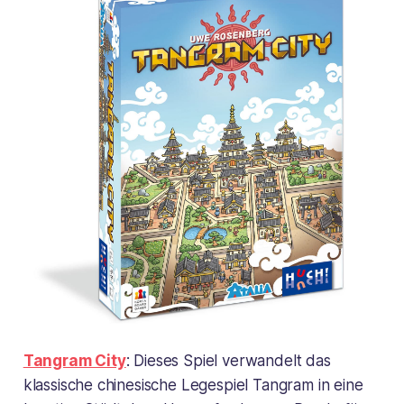
Tangram City
: Dieses Spiel verwandelt das
klassische chinesische Legespiel Tangram in eine