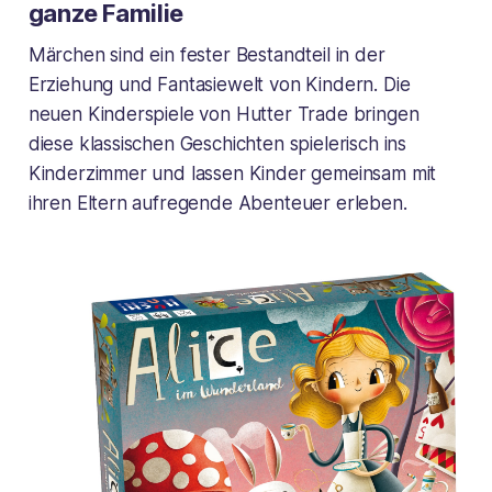
ganze Familie
Märchen sind ein fester Bestandteil in der
Erziehung und Fantasiewelt von Kindern. Die
neuen Kinderspiele von Hutter Trade bringen
diese klassischen Geschichten spielerisch ins
Kinderzimmer und lassen Kinder gemeinsam mit
ihren Eltern aufregende Abenteuer erleben.