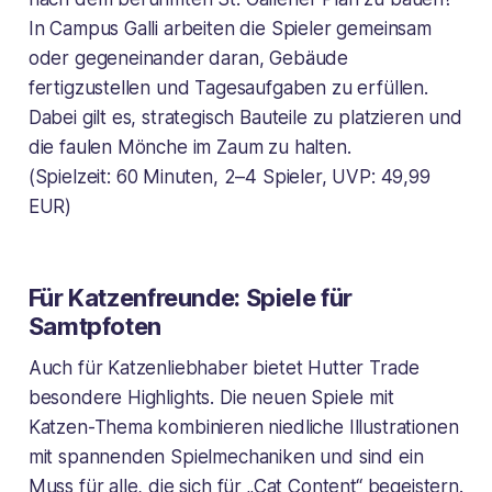
In Campus Galli arbeiten die Spieler gemeinsam
oder gegeneinander daran, Gebäude
fertigzustellen und Tagesaufgaben zu erfüllen.
Dabei gilt es, strategisch Bauteile zu platzieren und
die faulen Mönche im Zaum zu halten.
(
Spielzeit: 60 Minuten, 2–4 Spieler, UVP: 49,99
EUR
)
Für Katzenfreunde: Spiele für
Samtpfoten
Auch für Katzenliebhaber bietet Hutter Trade
besondere Highlights. Die neuen Spiele mit
Katzen-Thema kombinieren niedliche Illustrationen
mit spannenden Spielmechaniken und sind ein
Muss für alle, die sich für „Cat Content“ begeistern.