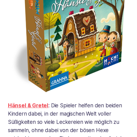
Hänsel & Gretel
: Die Spieler helfen den beiden
Kindern dabei, in der magischen Welt voller
Süßigkeiten so viele Leckereien wie möglich zu
sammeln, ohne dabei von der bösen Hexe