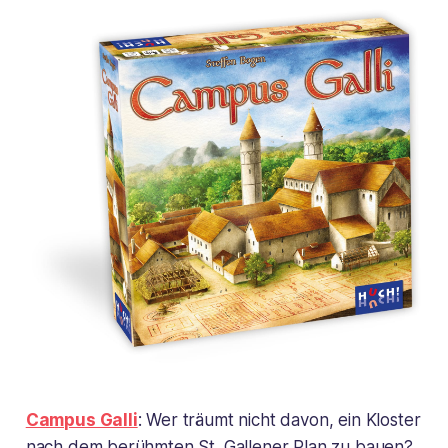
Campus Galli
: Wer träumt nicht davon, ein Kloster
nach dem berühmten St. Gallener Plan zu bauen?