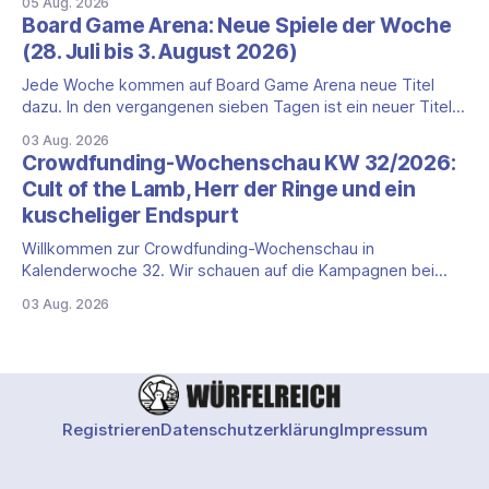
05 Aug. 2026
Prozent auf 422,1 Millionen Euro. Getragen wird das
Board Game Arena: Neue Spiele der Woche
Wachstum weiter von den Sammelkartenspielen, doch
(28. Juli bis 3. August 2026)
erstmals seit Monaten zeigt auch das klassische
Brettspielgeschäft wieder
Jede Woche kommen auf Board Game Arena neue Titel
dazu. In den vergangenen sieben Tagen ist ein neuer Titel
auf der Plattform gestartet: die zweite Edition eines der
03 Aug. 2026
bekanntesten kooperativen Zombiespiele. Wir stellen dir
Crowdfunding-Wochenschau KW 32/2026:
den Neuzugang mit seinen Eckdaten vor. Zombicide: 2nd
Cult of the Lamb, Herr der Ringe und ein
Edition: kooperatives Überleben gegen Zombiehorden Mit
kuscheliger Endspurt
Zombicide: 2nd
Willkommen zur Crowdfunding-Wochenschau in
Kalenderwoche 32. Wir schauen auf die Kampagnen bei
Gamefound, Kickstarter und in der Spieleschmiede, die neu
03 Aug. 2026
gestartet sind, kurz vor dem Ende stehen oder aus anderen
Gründen einen Blick wert sind. Diese Woche dominieren
zwei Marken mit Millionenbeträgen, dazu kommt ein
deutlich kleinerer Endspurt. Cult
Registrieren
Datenschutzerklärung
Impressum