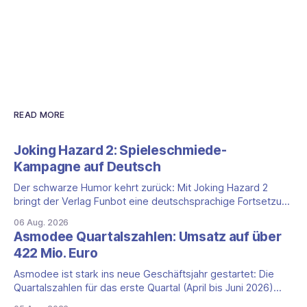
READ MORE
Joking Hazard 2: Spieleschmiede-
Kampagne auf Deutsch
Der schwarze Humor kehrt zurück: Mit Joking Hazard 2
bringt der Verlag Funbot eine deutschsprachige Fortsetzung
des Party-Kartenspiels von den Machern von Cyanide &
06 Aug. 2026
Happiness (Explosm) auf die Spieleschmiede. Wir ordnen
Asmodee Quartalszahlen: Umsatz auf über
ein, was die Kampagne unter dem Motto „Die fiesen
422 Mio. Euro
Comics sind zurück!" bietet und wo sie schweigt.
Asmodee ist stark ins neue Geschäftsjahr gestartet: Die
Quartalszahlen für das erste Quartal (April bis Juni 2026)
fallen deutlich aus — der Nettoumsatz kletterte um 20,9