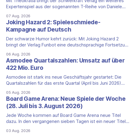
Mit Theokratia bringt der Schwerkraft Verlag ein weiteres
Expertenspiel aus der sogenannten T-Reihe von Daniele
Tascini auf Deutsch, jener Serie, zu der auch Teotihuacan,
07 Aug. 2026
Tekhenu und Tzolk'in gehören. Der Aufhänger ist ein
Joking Hazard 2: Spieleschmiede-
ungewöhnlicher Perspektivwechsel: Sie steuern nicht die
Kampagne auf Deutsch
eigene Zivilisation, sondern eine hochentwickelte
außerirdische Gottheit, die vier
Der schwarze Humor kehrt zurück: Mit Joking Hazard 2
bringt der Verlag Funbot eine deutschsprachige Fortsetzung
des Party-Kartenspiels von den Machern von Cyanide &
06 Aug. 2026
Happiness (Explosm) auf die Spieleschmiede. Wir ordnen
Asmodee Quartalszahlen: Umsatz auf über
ein, was die Kampagne unter dem Motto „Die fiesen
422 Mio. Euro
Comics sind zurück!" bietet und wo sie schweigt.
Asmodee ist stark ins neue Geschäftsjahr gestartet: Die
Quartalszahlen für das erste Quartal (April bis Juni 2026)
fallen deutlich aus — der Nettoumsatz kletterte um 20,9
05 Aug. 2026
Prozent auf 422,1 Millionen Euro. Getragen wird das
Board Game Arena: Neue Spiele der Woche
Wachstum weiter von den Sammelkartenspielen, doch
(28. Juli bis 3. August 2026)
erstmals seit Monaten zeigt auch das klassische
Brettspielgeschäft wieder
Jede Woche kommen auf Board Game Arena neue Titel
dazu. In den vergangenen sieben Tagen ist ein neuer Titel
auf der Plattform gestartet: die zweite Edition eines der
03 Aug. 2026
bekanntesten kooperativen Zombiespiele. Wir stellen dir