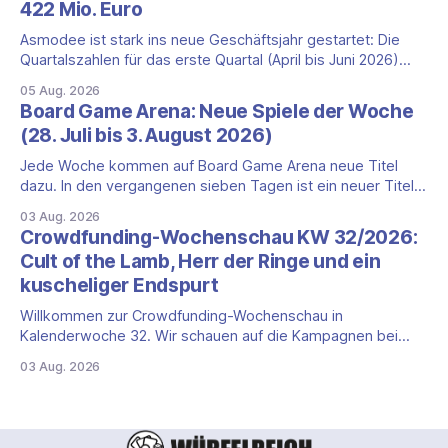
422 Mio. Euro
Comics sind zurück!" bietet und wo sie schweigt.
Asmodee ist stark ins neue Geschäftsjahr gestartet: Die
Quartalszahlen für das erste Quartal (April bis Juni 2026)
fallen deutlich aus — der Nettoumsatz kletterte um 20,9
05 Aug. 2026
Prozent auf 422,1 Millionen Euro. Getragen wird das
Board Game Arena: Neue Spiele der Woche
Wachstum weiter von den Sammelkartenspielen, doch
(28. Juli bis 3. August 2026)
erstmals seit Monaten zeigt auch das klassische
Brettspielgeschäft wieder
Jede Woche kommen auf Board Game Arena neue Titel
dazu. In den vergangenen sieben Tagen ist ein neuer Titel
auf der Plattform gestartet: die zweite Edition eines der
03 Aug. 2026
bekanntesten kooperativen Zombiespiele. Wir stellen dir
Crowdfunding-Wochenschau KW 32/2026:
den Neuzugang mit seinen Eckdaten vor. Zombicide: 2nd
Cult of the Lamb, Herr der Ringe und ein
Edition: kooperatives Überleben gegen Zombiehorden Mit
kuscheliger Endspurt
Zombicide: 2nd
Willkommen zur Crowdfunding-Wochenschau in
Kalenderwoche 32. Wir schauen auf die Kampagnen bei
Gamefound, Kickstarter und in der Spieleschmiede, die neu
03 Aug. 2026
gestartet sind, kurz vor dem Ende stehen oder aus anderen
Gründen einen Blick wert sind. Diese Woche dominieren
zwei Marken mit Millionenbeträgen, dazu kommt ein
deutlich kleinerer Endspurt. Cult