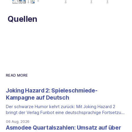
Quellen
READ MORE
Joking Hazard 2: Spieleschmiede-
Kampagne auf Deutsch
Der schwarze Humor kehrt zurück: Mit Joking Hazard 2
bringt der Verlag Funbot eine deutschsprachige Fortsetzung
des Party-Kartenspiels von den Machern von Cyanide &
06 Aug. 2026
Happiness (Explosm) auf die Spieleschmiede. Wir ordnen
Asmodee Quartalszahlen: Umsatz auf über
ein, was die Kampagne unter dem Motto „Die fiesen