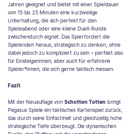
Jahren geeignet und bietet mit einer Spieldauer
von 15 bis 25 Minuten eine kurzweilige
Unterhaltung, die sich perfekt für den
Spieleabend oder eine kleine Duell-Runde
zwischendurch eignet. Das Spiel fordert die
Spielenden heraus, strategisch zu denken, ohne
dabei jedoch zu kompliziert zu sein – perfekt also
für Einsteiger
innen, aber auch für erfahrene
Spieler*innen, die sich gerne taktisch messen.
Fazit
Mit der Neuauflage von
Schotten Totten
bringt
Pegasus Spiele ein taktisches Kartenspiel zurück,
das durch seine Einfachheit und gleichzeitig hohe
strategische Tiefe überzeugt. Die dynamischen