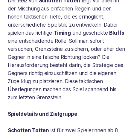
Der Reiz von
Schotten Totten
liegt vor allem in
der Mischung aus einfachen Regeln und der
hohen taktischen Tiefe, die es ermöglicht,
unterschiedliche Spielstile zu entwickeln. Dabei
spielen das richtige
Timing
und geschickte
Bluffs
eine entscheidende Rolle. Soll man sofort
versuchen, Grenzsteine zu sichern, oder eher den
Gegner in eine falsche Richtung locken? Die
Herausforderung besteht darin, die Strategie des
Gegners richtig einzuschätzen und die eigenen
Züge klug zu platzieren. Diese taktischen
Überlegungen machen das Spiel spannend bis
zum letzten Grenzstein.
Spieldetails und Zielgruppe
Schotten Totten
ist für zwei Spieler
innen ab 8