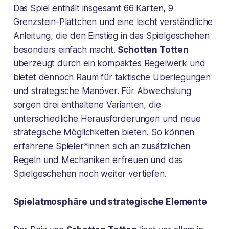
Das Spiel enthält insgesamt 66 Karten, 9
Grenzstein-Plättchen und eine leicht verständliche
Anleitung, die den Einstieg in das Spielgeschehen
besonders einfach macht.
Schotten Totten
überzeugt durch ein kompaktes Regelwerk und
bietet dennoch Raum für taktische Überlegungen
und strategische Manöver. Für Abwechslung
sorgen drei enthaltene Varianten, die
unterschiedliche Herausforderungen und neue
strategische Möglichkeiten bieten. So können
erfahrene Spieler*innen sich an zusätzlichen
Regeln und Mechaniken erfreuen und das
Spielgeschehen noch weiter vertiefen.
Spielatmosphäre und strategische Elemente