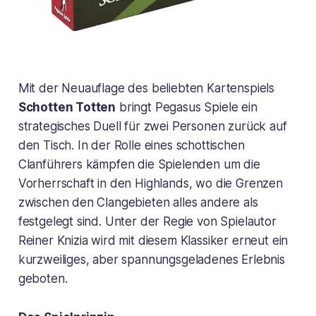
Mit der Neuauflage des beliebten Kartenspiels
Schotten Totten
bringt Pegasus Spiele ein
strategisches Duell für zwei Personen zurück auf
den Tisch. In der Rolle eines schottischen
Clanführers kämpfen die Spielenden um die
Vorherrschaft in den Highlands, wo die Grenzen
zwischen den Clangebieten alles andere als
festgelegt sind. Unter der Regie von Spielautor
Reiner Knizia wird mit diesem Klassiker erneut ein
kurzweiliges, aber spannungsgeladenes Erlebnis
geboten.