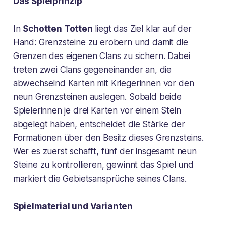
Das Spielprinzip
In
Schotten Totten
liegt das Ziel klar auf der
Hand: Grenzsteine zu erobern und damit die
Grenzen des eigenen Clans zu sichern. Dabei
treten zwei Clans gegeneinander an, die
abwechselnd Karten mit Krieger
innen vor den
neun Grenzsteinen auslegen. Sobald beide
Spieler
innen je drei Karten vor einem Stein
abgelegt haben, entscheidet die Stärke der
Formationen über den Besitz dieses Grenzsteins.
Wer es zuerst schafft, fünf der insgesamt neun
Steine zu kontrollieren, gewinnt das Spiel und
markiert die Gebietsansprüche seines Clans.
Spielmaterial und Varianten