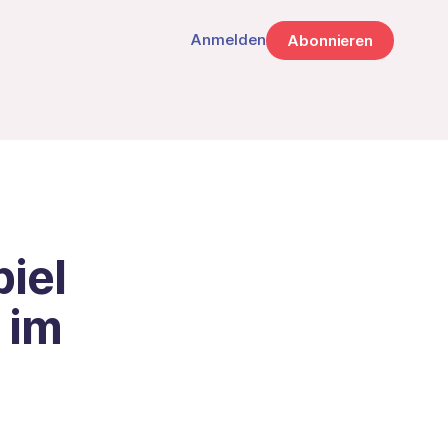
Anmelden
Abonnieren
iel
 im