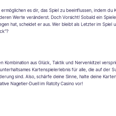
 ermöglichen es dir, das Spiel zu beeinflussen, indem du 
deren Werte veränderst. Doch Vorsicht! Sobald ein Spiele
iegen hat, scheidet er aus. Wer bleibt als Letzter im Spiel
ck“?
en Kombination aus Glück, Taktik und Nervenkitzel verspric
terhaltsames Kartenspielerlebnis für alle, die auf der S
rung sind. Also, schärfe deine Sinne, halte deine Karten
ative Nagetier-Duell im Ratcity Casino vor!