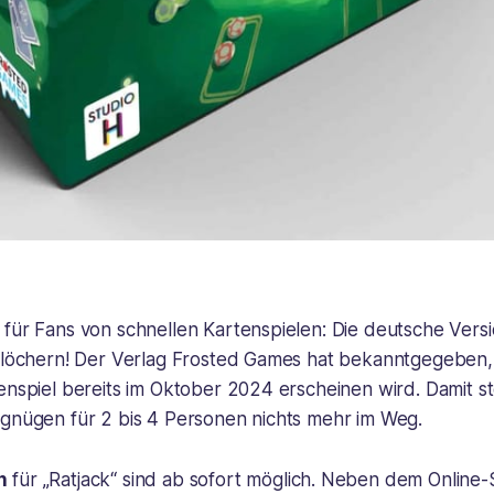
 für Fans von schnellen Kartenspielen: Die deutsche Vers
rtlöchern! Der Verlag Frosted Games hat bekanntgegeben,
enspiel bereits im Oktober 2024 erscheinen wird. Damit s
rgnügen für 2 bis 4 Personen nichts mehr im Weg.
n
für „Ratjack“ sind ab sofort möglich. Neben dem Onlin