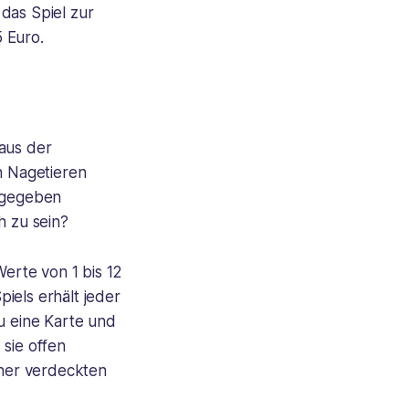
das Spiel zur
 Euro.
 aus der
n Nagetieren
usgegeben
h zu sein?
Werte von 1 bis 12
iels erhält jeder
du eine Karte und
 sie offen
iner verdeckten