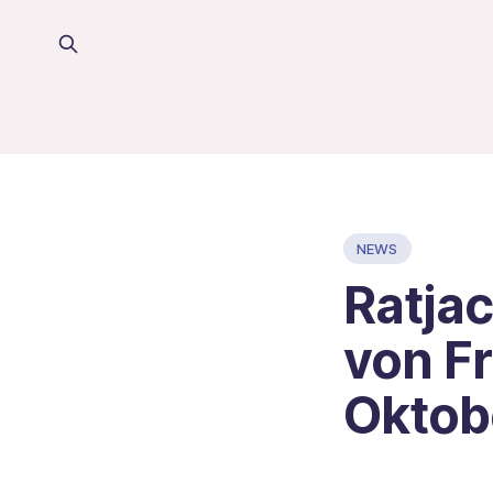
NEWS
Ratjac
von F
Oktob