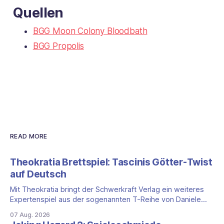
Quellen
BGG Moon Colony Bloodbath
BGG Propolis
READ MORE
Theokratia Brettspiel: Tascinis Götter-Twist
auf Deutsch
Mit Theokratia bringt der Schwerkraft Verlag ein weiteres
Expertenspiel aus der sogenannten T-Reihe von Daniele
Tascini auf Deutsch, jener Serie, zu der auch Teotihuacan,
07 Aug. 2026
Tekhenu und Tzolk'in gehören. Der Aufhänger ist ein