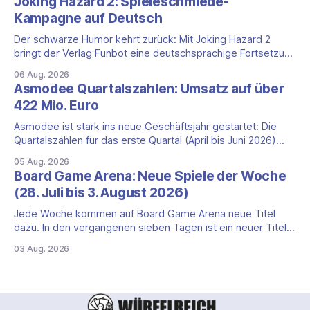
Joking Hazard 2: Spieleschmiede-
ungewöhnlicher Perspektivwechsel: Sie steuern nicht die
Kampagne auf Deutsch
eigene Zivilisation, sondern eine hochentwickelte
außerirdische Gottheit, die vier
Der schwarze Humor kehrt zurück: Mit Joking Hazard 2
bringt der Verlag Funbot eine deutschsprachige Fortsetzung
des Party-Kartenspiels von den Machern von Cyanide &
06 Aug. 2026
Happiness (Explosm) auf die Spieleschmiede. Wir ordnen
Asmodee Quartalszahlen: Umsatz auf über
ein, was die Kampagne unter dem Motto „Die fiesen
422 Mio. Euro
Comics sind zurück!" bietet und wo sie schweigt.
Asmodee ist stark ins neue Geschäftsjahr gestartet: Die
Quartalszahlen für das erste Quartal (April bis Juni 2026)
fallen deutlich aus — der Nettoumsatz kletterte um 20,9
05 Aug. 2026
Prozent auf 422,1 Millionen Euro. Getragen wird das
Board Game Arena: Neue Spiele der Woche
Wachstum weiter von den Sammelkartenspielen, doch
(28. Juli bis 3. August 2026)
erstmals seit Monaten zeigt auch das klassische
Brettspielgeschäft wieder
Jede Woche kommen auf Board Game Arena neue Titel
dazu. In den vergangenen sieben Tagen ist ein neuer Titel
auf der Plattform gestartet: die zweite Edition eines der
03 Aug. 2026
bekanntesten kooperativen Zombiespiele. Wir stellen dir
den Neuzugang mit seinen Eckdaten vor. Zombicide: 2nd
Edition: kooperatives Überleben gegen Zombiehorden Mit
Zombicide: 2nd