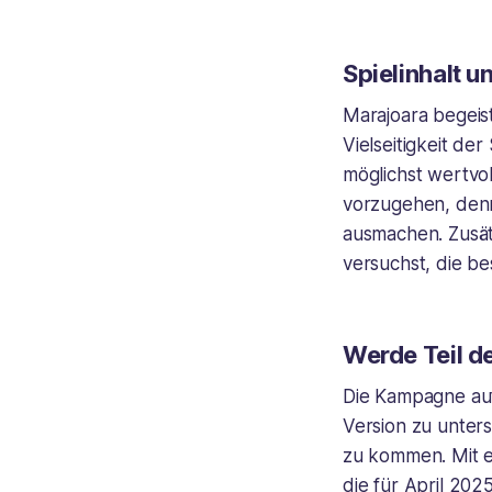
Spielinhalt 
Marajoara
begeist
Vielseitigkeit de
möglichst wertvo
vorzugehen, denn
ausmachen. Zusät
versuchst, die b
Werde Teil 
Die Kampagne auf
Version zu unters
zu kommen. Mit ei
die für April 202