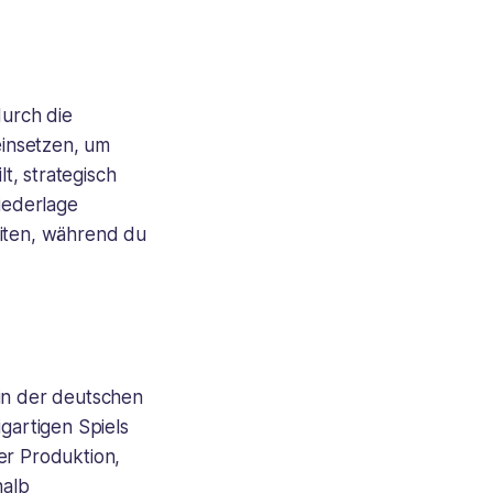
durch die
einsetzen, um
t, strategisch
iederlage
eiten, während du
in der deutschen
gartigen Spiels
er Produktion,
halb