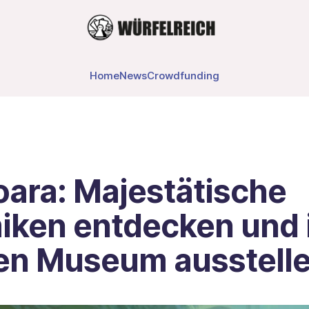
Home
News
Crowdfunding
oara: Majestätische
iken entdecken und 
en Museum ausstell