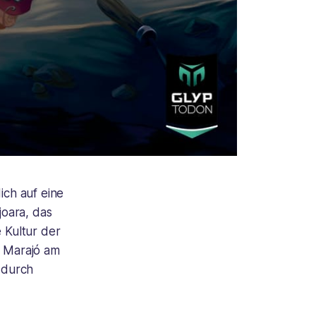
ch auf eine
joara
, das
 Kultur der
el Marajó am
e durch