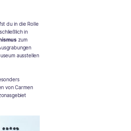
st du in die Rolle
chließlich in
nismus
zum
n Ausgrabungen
Museum ausstellen
besonders
nen von Carmen
zonasgebiet