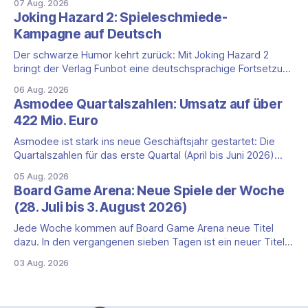
07 Aug. 2026
Tekhenu und Tzolk'in gehören. Der Aufhänger ist ein
Joking Hazard 2: Spieleschmiede-
ungewöhnlicher Perspektivwechsel: Sie steuern nicht die
Kampagne auf Deutsch
eigene Zivilisation, sondern eine hochentwickelte
außerirdische Gottheit, die vier
Der schwarze Humor kehrt zurück: Mit Joking Hazard 2
bringt der Verlag Funbot eine deutschsprachige Fortsetzung
des Party-Kartenspiels von den Machern von Cyanide &
06 Aug. 2026
Happiness (Explosm) auf die Spieleschmiede. Wir ordnen
Asmodee Quartalszahlen: Umsatz auf über
ein, was die Kampagne unter dem Motto „Die fiesen
422 Mio. Euro
Comics sind zurück!" bietet und wo sie schweigt.
Asmodee ist stark ins neue Geschäftsjahr gestartet: Die
Quartalszahlen für das erste Quartal (April bis Juni 2026)
fallen deutlich aus — der Nettoumsatz kletterte um 20,9
05 Aug. 2026
Prozent auf 422,1 Millionen Euro. Getragen wird das
Board Game Arena: Neue Spiele der Woche
Wachstum weiter von den Sammelkartenspielen, doch
(28. Juli bis 3. August 2026)
erstmals seit Monaten zeigt auch das klassische
Brettspielgeschäft wieder
Jede Woche kommen auf Board Game Arena neue Titel
dazu. In den vergangenen sieben Tagen ist ein neuer Titel
auf der Plattform gestartet: die zweite Edition eines der
03 Aug. 2026
bekanntesten kooperativen Zombiespiele. Wir stellen dir
den Neuzugang mit seinen Eckdaten vor. Zombicide: 2nd
Edition: kooperatives Überleben gegen Zombiehorden Mit