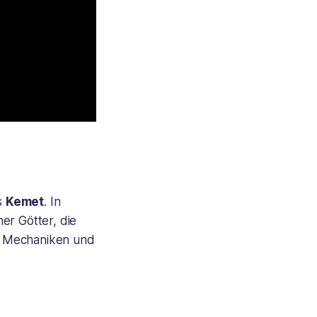
ls
Kemet
. In
er Götter, die
e Mechaniken und