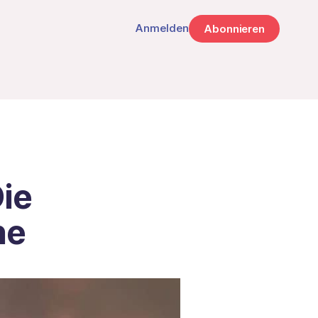
Anmelden
Abonnieren
Die
ne