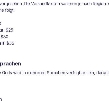
rgesehen. Die Versandkosten variieren je nach Region, s
e folgt:
0
ka
: $25
: $30
elt
: $35
Sprachen
he Gods wird in mehreren Sprachen verfügbar sein, darunt
h