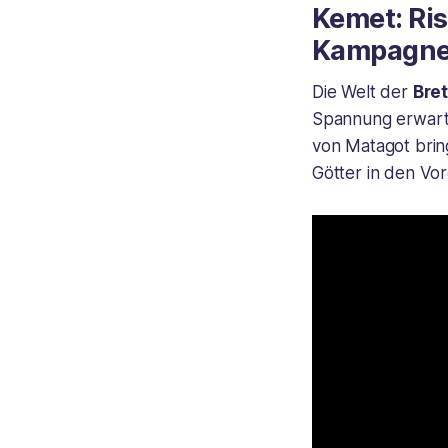
Kemet: Ri
Kampagn
Die Welt der
Bret
Spannung erwar
von Matagot brin
Götter in den Vor