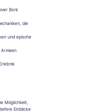
iver Boni:
mechaniken, die
iken und epische
re Armeen
Erlebnis
ie Möglichkeit,
iefere Einblicke