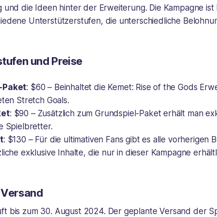
g und die Ideen hinter der Erweiterung. Die Kampagne ist k
hiedene Unterstützerstufen, die unterschiedliche Belohnu
stufen und Preise
-Paket
: $60 – Beinhaltet die Kemet: Rise of the Gods Erw
eten Stretch Goals.
ket
: $90 – Zusätzlich zum Grundspiel-Paket erhält man ex
e Spielbretter.
t
: $130 – Für die ultimativen Fans gibt es alle vorherigen
liche exklusive Inhalte, die nur in dieser Kampagne erhältl
 Versand
t bis zum 30. August 2024. Der geplante Versand der Spie