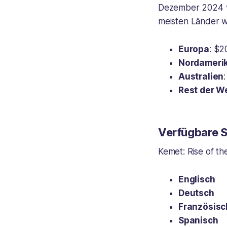
Dezember 2024 vo
meisten Länder wi
Europa
: $2
Nordameri
Australien
Rest der W
Verfügbare 
Kemet: Rise of t
Englisch
Deutsch
Französisc
Spanisch