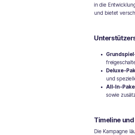
in die Entwicklun
und bietet versc
Unterstützer
Grundspiel
freigeschalt
Deluxe-Pa
und speziell
All-In-Pake
sowie zusätz
Timeline und
Die Kampagne läuf