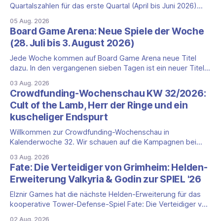
Quartalszahlen für das erste Quartal (April bis Juni 2026)
fallen deutlich aus — der Nettoumsatz kletterte um 20,9
05 Aug. 2026
Prozent auf 422,1 Millionen Euro. Getragen wird das
Board Game Arena: Neue Spiele der Woche
Wachstum weiter von den Sammelkartenspielen, doch
(28. Juli bis 3. August 2026)
erstmals seit Monaten zeigt auch das klassische
Brettspielgeschäft wieder
Jede Woche kommen auf Board Game Arena neue Titel
dazu. In den vergangenen sieben Tagen ist ein neuer Titel
auf der Plattform gestartet: die zweite Edition eines der
03 Aug. 2026
bekanntesten kooperativen Zombiespiele. Wir stellen dir
Crowdfunding-Wochenschau KW 32/2026:
den Neuzugang mit seinen Eckdaten vor. Zombicide: 2nd
Cult of the Lamb, Herr der Ringe und ein
Edition: kooperatives Überleben gegen Zombiehorden Mit
kuscheliger Endspurt
Zombicide: 2nd
Willkommen zur Crowdfunding-Wochenschau in
Kalenderwoche 32. Wir schauen auf die Kampagnen bei
Gamefound, Kickstarter und in der Spieleschmiede, die neu
03 Aug. 2026
gestartet sind, kurz vor dem Ende stehen oder aus anderen
Fate: Die Verteidiger von Grimheim: Helden-
Gründen einen Blick wert sind. Diese Woche dominieren
Erweiterung Valkyria & Godin zur SPIEL '26
zwei Marken mit Millionenbeträgen, dazu kommt ein
deutlich kleinerer Endspurt. Cult
Elznir Games hat die nächste Helden-Erweiterung für das
kooperative Tower-Defense-Spiel Fate: Die Verteidiger von
Grimheim angekündigt. Valkyria & Godin bringt zwei neue
02 Aug. 2026