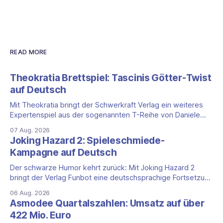
READ MORE
Theokratia Brettspiel: Tascinis Götter-Twist
auf Deutsch
Mit Theokratia bringt der Schwerkraft Verlag ein weiteres
Expertenspiel aus der sogenannten T-Reihe von Daniele
Tascini auf Deutsch, jener Serie, zu der auch Teotihuacan,
07 Aug. 2026
Tekhenu und Tzolk'in gehören. Der Aufhänger ist ein
Joking Hazard 2: Spieleschmiede-
ungewöhnlicher Perspektivwechsel: Sie steuern nicht die
Kampagne auf Deutsch
eigene Zivilisation, sondern eine hochentwickelte
außerirdische Gottheit, die vier
Der schwarze Humor kehrt zurück: Mit Joking Hazard 2
bringt der Verlag Funbot eine deutschsprachige Fortsetzung
des Party-Kartenspiels von den Machern von Cyanide &
06 Aug. 2026
Happiness (Explosm) auf die Spieleschmiede. Wir ordnen
Asmodee Quartalszahlen: Umsatz auf über
ein, was die Kampagne unter dem Motto „Die fiesen
422 Mio. Euro
Comics sind zurück!" bietet und wo sie schweigt.