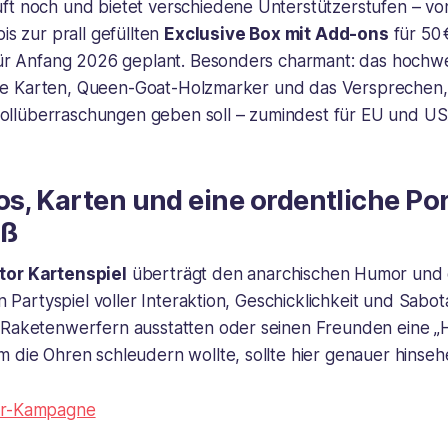
ft noch und bietet verschiedene Unterstützerstufen – v
is zur prall gefüllten
Exclusive Box mit Add-ons
für 50 
 für Anfang 2026 geplant. Besonders charmant: das hochwe
ierte Karten, Queen-Goat-Holzmarker und das Versprechen,
llüberraschungen geben soll – zumindest für EU und US
os, Karten und eine ordentliche Po
aß
tor Kartenspiel
überträgt den anarchischen Humor und d
ein Partyspiel voller Interaktion, Geschicklichkeit und Sab
t Raketenwerfern ausstatten oder seinen Freunden eine
 die Ohren schleudern wollte, sollte hier genauer hinseh
ter-Kampagne