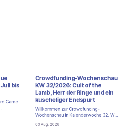
eue
Crowdfunding-Wochenschau
Juli bis
KW 32/2026: Cult of the
Lamb, Herr der Ringe und ein
kuscheliger Endspurt
ard Game
Willkommen zur Crowdfunding-
 ein neuer
Wochenschau in Kalenderwoche 32. Wir
et: die
schauen auf die Kampagnen bei
03 Aug. 2026
anntesten
Gamefound, Kickstarter und in der
r stellen
Spieleschmiede, die neu gestartet sind,