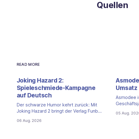
Quellen
READ MORE
Joking Hazard 2:
Asmodee
Spieleschmiede-Kampagne
Umsatz 
auf Deutsch
Asmodee is
Geschäftsj
Der schwarze Humor kehrt zurück: Mit
Quartalszah
Joking Hazard 2 bringt der Verlag Funbot
05 Aug. 202
(April bis 
eine deutschsprachige Fortsetzung des
06 Aug. 2026
der Nettou
Party-Kartenspiels von den Machern von
Prozent auf
Cyanide & Happiness (Explosm) auf die
Getragen 
Spieleschmiede. Wir ordnen ein, was die