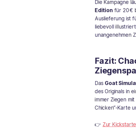
Die Kampagne läu
Edition
für 20 € b
Auslieferung ist
liebevoll illustr
unangenehmen Zo
Fazit: Cha
Ziegensp
Das
Goat Simula
des Originals in 
immer Ziegen mi
Chicken“-Karte um
👉
Zur Kickstar