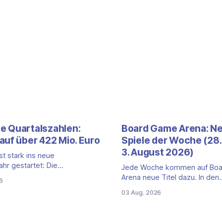
 Quartalszahlen:
Board Game Arena: N
auf über 422 Mio. Euro
Spiele der Woche (28. 
3. August 2026)
t stark ins neue
ahr gestartet: Die
Jede Woche kommen auf Bo
len für das erste Quartal
Arena neue Titel dazu. In den
6
Juni 2026) fallen deutlich aus —
vergangenen sieben Tagen ist
03 Aug. 2026
msatz kletterte um 20,9
Titel auf der Plattform gestart
 422,1 Millionen Euro.
zweite Edition eines der bek
wird das Wachstum weiter von
kooperativen Zombiespiele. Wi