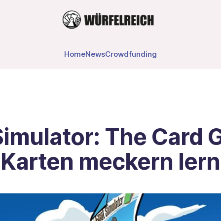
Home
News
Crowdfunding
Simulator: The Card 
Karten meckern ler