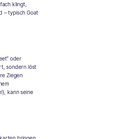
ach klingt,
d – typisch Goat
eet“ oder
t, sondern löst
ere Ziegen
inem
n!), kann seine
lkarten bringen