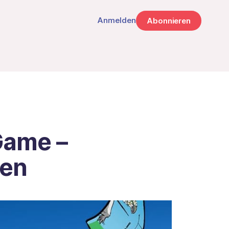
Anmelden
Abonnieren
Game –
nen