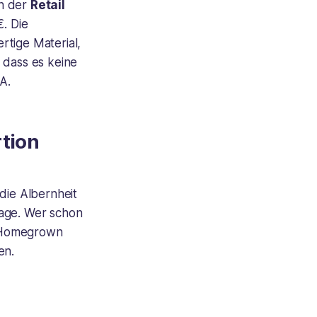
on der
Retail
€. Die
rtige Material,
 dass es keine
A.
rtion
ie Albernheit
otage. Wer schon
 „Homegrown
en.