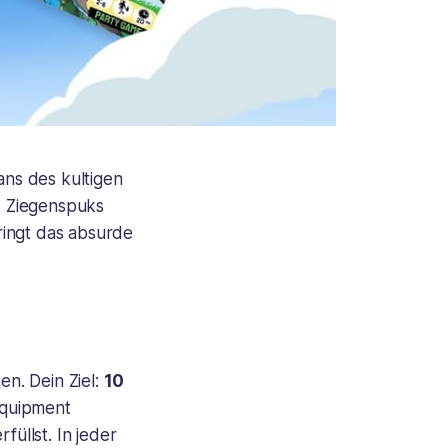
ns des kultigen
es Ziegenspuks
bringt das absurde
en. Dein Ziel:
10
Equipment
füllst. In jeder