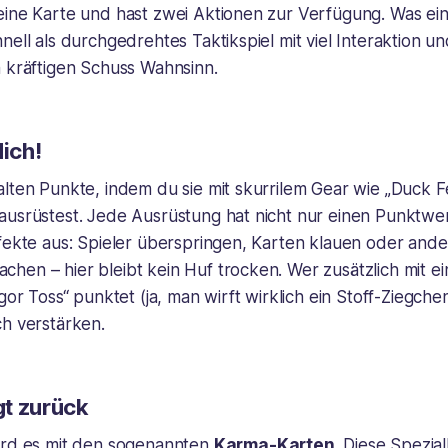
ine Karte und hast zwei Aktionen zur Verfügung. Was einf
nell als durchgedrehtes Taktikspiel mit viel Interaktion un
m kräftigen Schuss Wahnsinn.
dich!
lten Punkte, indem du sie mit skurrilem Gear wie „Duck F
ausrüstest. Jede Ausrüstung hat nicht nur einen Punktwer
ffekte aus: Spieler überspringen, Karten klauen oder and
hen – hier bleibt kein Huf trocken. Wer zusätzlich mit e
gor Toss“ punktet (ja, man wirft wirklich ein Stoff-Ziegche
ch verstärken.
t zurück
ird es mit den sogenannten
Karma-Karten
. Diese Spezia