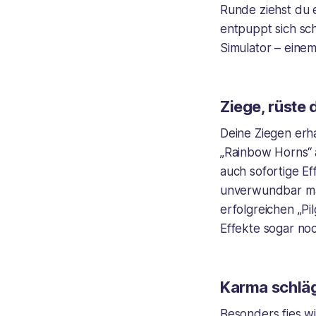
Runde ziehst du e
entpuppt sich sch
Simulator – eine
Ziege, rüste 
Deine Ziegen erha
„Rainbow Horns“ 
auch sofortige E
unverwundbar mac
erfolgreichen „Pil
Effekte sogar no
Karma schläg
Besonders fies w