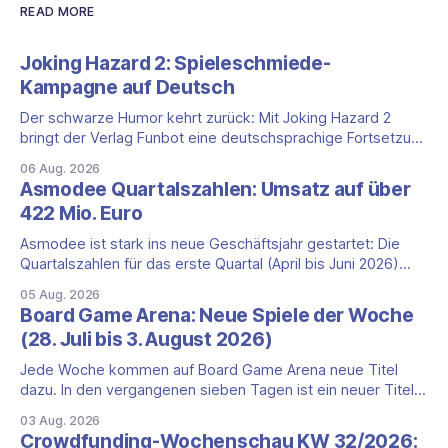
READ MORE
Joking Hazard 2: Spieleschmiede-
Kampagne auf Deutsch
Der schwarze Humor kehrt zurück: Mit Joking Hazard 2
bringt der Verlag Funbot eine deutschsprachige Fortsetzung
des Party-Kartenspiels von den Machern von Cyanide &
06 Aug. 2026
Happiness (Explosm) auf die Spieleschmiede. Wir ordnen
Asmodee Quartalszahlen: Umsatz auf über
ein, was die Kampagne unter dem Motto „Die fiesen
422 Mio. Euro
Comics sind zurück!" bietet und wo sie schweigt.
Asmodee ist stark ins neue Geschäftsjahr gestartet: Die
Quartalszahlen für das erste Quartal (April bis Juni 2026)
fallen deutlich aus — der Nettoumsatz kletterte um 20,9
05 Aug. 2026
Prozent auf 422,1 Millionen Euro. Getragen wird das
Board Game Arena: Neue Spiele der Woche
Wachstum weiter von den Sammelkartenspielen, doch
(28. Juli bis 3. August 2026)
erstmals seit Monaten zeigt auch das klassische
Brettspielgeschäft wieder
Jede Woche kommen auf Board Game Arena neue Titel
dazu. In den vergangenen sieben Tagen ist ein neuer Titel
auf der Plattform gestartet: die zweite Edition eines der
03 Aug. 2026
bekanntesten kooperativen Zombiespiele. Wir stellen dir
Crowdfunding-Wochenschau KW 32/2026: