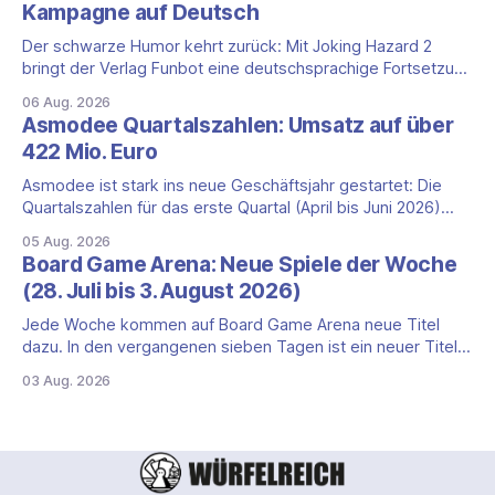
Kampagne auf Deutsch
eigene Zivilisation, sondern eine hochentwickelte
außerirdische Gottheit, die vier
Der schwarze Humor kehrt zurück: Mit Joking Hazard 2
bringt der Verlag Funbot eine deutschsprachige Fortsetzung
des Party-Kartenspiels von den Machern von Cyanide &
06 Aug. 2026
Happiness (Explosm) auf die Spieleschmiede. Wir ordnen
Asmodee Quartalszahlen: Umsatz auf über
ein, was die Kampagne unter dem Motto „Die fiesen
422 Mio. Euro
Comics sind zurück!" bietet und wo sie schweigt.
Asmodee ist stark ins neue Geschäftsjahr gestartet: Die
Quartalszahlen für das erste Quartal (April bis Juni 2026)
fallen deutlich aus — der Nettoumsatz kletterte um 20,9
05 Aug. 2026
Prozent auf 422,1 Millionen Euro. Getragen wird das
Board Game Arena: Neue Spiele der Woche
Wachstum weiter von den Sammelkartenspielen, doch
(28. Juli bis 3. August 2026)
erstmals seit Monaten zeigt auch das klassische
Brettspielgeschäft wieder
Jede Woche kommen auf Board Game Arena neue Titel
dazu. In den vergangenen sieben Tagen ist ein neuer Titel
auf der Plattform gestartet: die zweite Edition eines der
03 Aug. 2026
bekanntesten kooperativen Zombiespiele. Wir stellen dir
den Neuzugang mit seinen Eckdaten vor. Zombicide: 2nd
Edition: kooperatives Überleben gegen Zombiehorden Mit
Zombicide: 2nd