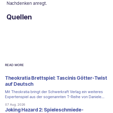
Nachdenken anregt.
Quellen
READ MORE
Theokratia Brettspiel: Tascinis Götter-Twist
auf Deutsch
Mit Theokratia bringt der Schwerkraft Verlag ein weiteres
Expertenspiel aus der sogenannten T-Reihe von Daniele
Tascini auf Deutsch, jener Serie, zu der auch Teotihuacan,
07 Aug. 2026
Tekhenu und Tzolk'in gehören. Der Aufhänger ist ein
Joking Hazard 2: Spieleschmiede-
ungewöhnlicher Perspektivwechsel: Sie steuern nicht die