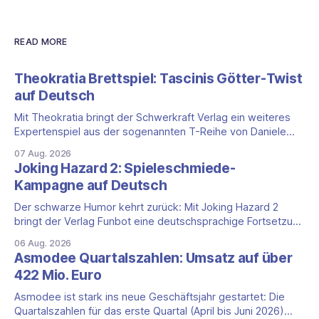
READ MORE
Theokratia Brettspiel: Tascinis Götter-Twist
auf Deutsch
Mit Theokratia bringt der Schwerkraft Verlag ein weiteres
Expertenspiel aus der sogenannten T-Reihe von Daniele
Tascini auf Deutsch, jener Serie, zu der auch Teotihuacan,
07 Aug. 2026
Tekhenu und Tzolk'in gehören. Der Aufhänger ist ein
Joking Hazard 2: Spieleschmiede-
ungewöhnlicher Perspektivwechsel: Sie steuern nicht die
Kampagne auf Deutsch
eigene Zivilisation, sondern eine hochentwickelte
außerirdische Gottheit, die vier
Der schwarze Humor kehrt zurück: Mit Joking Hazard 2
bringt der Verlag Funbot eine deutschsprachige Fortsetzung
des Party-Kartenspiels von den Machern von Cyanide &
06 Aug. 2026
Happiness (Explosm) auf die Spieleschmiede. Wir ordnen
Asmodee Quartalszahlen: Umsatz auf über
ein, was die Kampagne unter dem Motto „Die fiesen
422 Mio. Euro
Comics sind zurück!" bietet und wo sie schweigt.
Asmodee ist stark ins neue Geschäftsjahr gestartet: Die
Quartalszahlen für das erste Quartal (April bis Juni 2026)