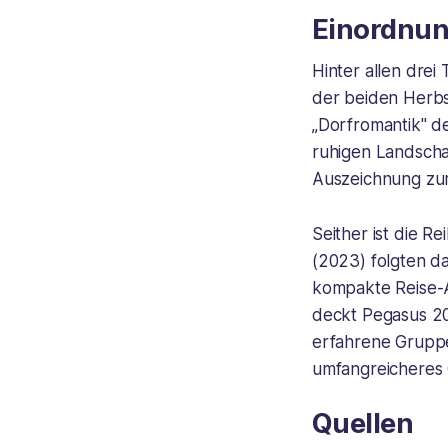
Einordnung
Hinter allen drei
der beiden Herbst
„Dorfromantik" de
ruhigen Landscha
Auszeichnung zum
Seither ist die R
(2023) folgten d
kompakte Reise-A
deckt Pegasus 20
erfahrene Gruppe
umfangreicheres 
Quellen