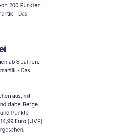
e von 200 Punkten
antik - Das
ei
nen ab 8 Jahren.
omantik - Das
chen aus, mit
ind dabei Berge
 und Punkte
d 14,99 Euro (UVP)
orgesehen.