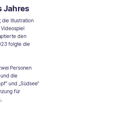
s Jahres
die Illustration
 Videospiel
aptierte den
23 folgte die
 zwei Personen
 und die
opf" und „Südsee"
nzung für
,