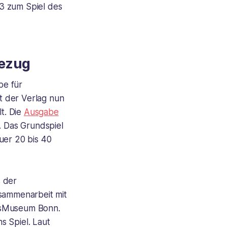
3 zum Spiel des
Bezug
be für
t der Verlag nun
lt. Die
Ausgabe
. Das Grundspiel
uer 20 bis 40
s der
sammenarbeit mit
esMuseum Bonn.
s Spiel. Laut