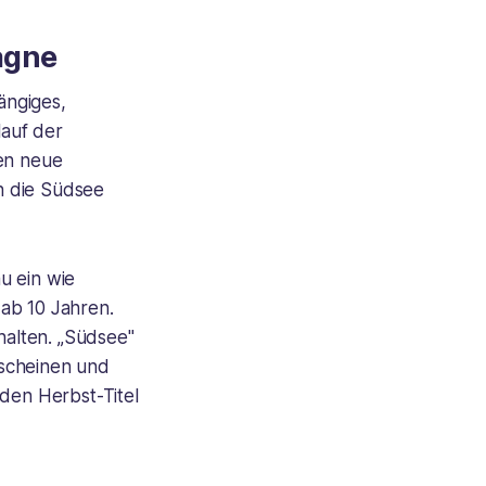
agne
ängiges,
lauf der
nen neue
h die Südsee
u ein wie
ab 10 Jahren.
halten. „Südsee"
erscheinen und
iden Herbst-Titel