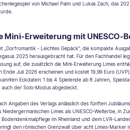
tchenlegespiel von Michael Palm und Lukas Zach, das 202
urde.
ne Mini-Erweiterung mit UNESCO-
t „Dorfromantik - Leichtes Gepäck", die kompakte Ausga
egasus 2025 herausgebracht hat. Für den Fachhandel leg
ssung auf, die zusätzlich die Mini-Erweiterung Limes enthä
ich Ende Juli 2026 erscheinen und kostet 19,99 Euro (UVP)
kannten Eckdaten: 1 bis 4 Spielende ab 8 Jahren, Spielda
st auch der Solo-Modus abgedeckt.
ach Angaben des Verlags anlässlich des fünften Jubiläum
 Niedergermanischen Limes als UNESCO-Welterbe, in Zu
 Bodendenkmalpflege im Rheinland und dem LVR-Land
bringt den römischen Grenzwall über acht Limes-Marker in