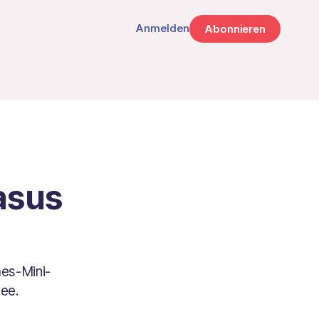
Anmelden
Abonnieren
asus
mes-Mini-
see.