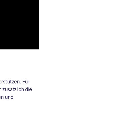
rstützen. Für
zusätzlich die
ten und