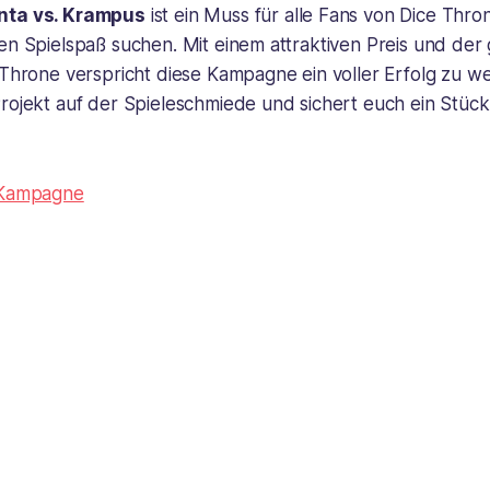
nta vs. Krampus
ist ein Muss für alle Fans von Dice Thro
hen Spielspaß suchen. Mit einem attraktiven Preis und de
 Throne verspricht diese Kampagne ein voller Erfolg zu w
rojekt auf der Spieleschmiede und sichert euch ein Stück
r Kampagne