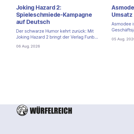
Joking Hazard 2:
Asmodee
Spieleschmiede-Kampagne
Umsatz 
auf Deutsch
Asmodee is
Geschäftsj
Der schwarze Humor kehrt zurück: Mit
Quartalszah
Joking Hazard 2 bringt der Verlag Funbot
05 Aug. 202
(April bis 
eine deutschsprachige Fortsetzung des
06 Aug. 2026
der Nettou
Party-Kartenspiels von den Machern von
Prozent auf
Cyanide & Happiness (Explosm) auf die
Getragen 
Spieleschmiede. Wir ordnen ein, was die
den Samme
Kampagne unter dem Motto „Die fiesen
erstmals s
Comics sind zurück!" bietet und wo sie
klassische
schweigt.