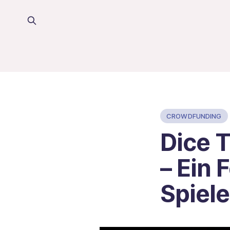
CROWDFUNDING
Dice 
– Ein 
Spiel