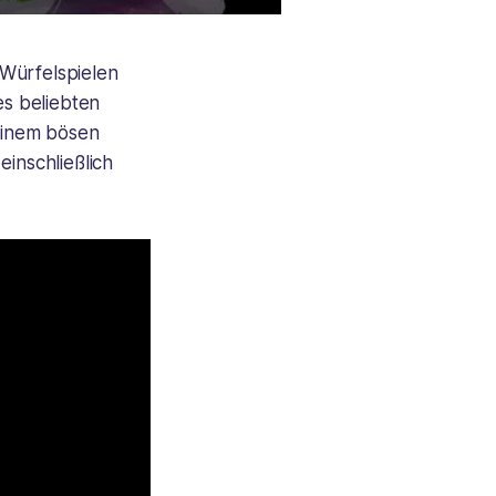
 Würfelspielen
es beliebten
einem bösen
einschließlich