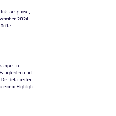
oduktionsphase,
zember 2024
ürfte.
Krampus in
Fähigkeiten und
ie detaillierten
 einem Highlight.