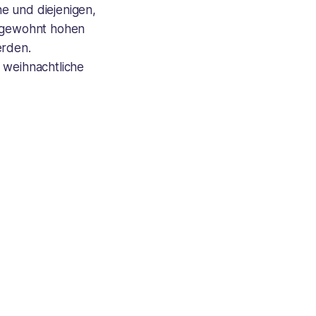
ne und diejenigen,
r gewohnt hohen
erden.
 weihnachtliche