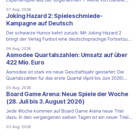
Expertenspiel aus der sogenannten T-Reihe von Daniele
Tascini auf Deutsch, jener Serie, zu der auch Teotihuacan,
07 Aug. 2026
Tekhenu und Tzolk'in gehören. Der Aufhänger ist ein
Joking Hazard 2: Spieleschmiede-
ungewöhnlicher Perspektivwechsel: Sie steuern nicht die
Kampagne auf Deutsch
eigene Zivilisation, sondern eine hochentwickelte
außerirdische Gottheit, die vier
Der schwarze Humor kehrt zurück: Mit Joking Hazard 2
bringt der Verlag Funbot eine deutschsprachige Fortsetzung
des Party-Kartenspiels von den Machern von Cyanide &
06 Aug. 2026
Happiness (Explosm) auf die Spieleschmiede. Wir ordnen
Asmodee Quartalszahlen: Umsatz auf über
ein, was die Kampagne unter dem Motto „Die fiesen
422 Mio. Euro
Comics sind zurück!" bietet und wo sie schweigt.
Asmodee ist stark ins neue Geschäftsjahr gestartet: Die
Quartalszahlen für das erste Quartal (April bis Juni 2026)
fallen deutlich aus — der Nettoumsatz kletterte um 20,9
05 Aug. 2026
Prozent auf 422,1 Millionen Euro. Getragen wird das
Board Game Arena: Neue Spiele der Woche
Wachstum weiter von den Sammelkartenspielen, doch
(28. Juli bis 3. August 2026)
erstmals seit Monaten zeigt auch das klassische
Brettspielgeschäft wieder
Jede Woche kommen auf Board Game Arena neue Titel
dazu. In den vergangenen sieben Tagen ist ein neuer Titel
auf der Plattform gestartet: die zweite Edition eines der
03 Aug. 2026
bekanntesten kooperativen Zombiespiele. Wir stellen dir
den Neuzugang mit seinen Eckdaten vor. Zombicide: 2nd