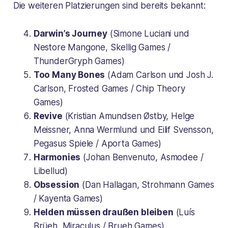
Die weiteren Platzierungen sind bereits bekannt:
Darwin’s Journey
(Simone Luciani und
Nestore Mangone, Skellig Games /
ThunderGryph Games)
Too Many Bones
(Adam Carlson und Josh J.
Carlson, Frosted Games / Chip Theory
Games)
Revive
(Kristian Amundsen Østby, Helge
Meissner, Anna Wermlund und Eilif Svensson,
Pegasus Spiele / Aporta Games)
Harmonies
(Johan Benvenuto, Asmodee /
Libellud)
Obsession
(Dan Hallagan, Strohmann Games
/ Kayenta Games)
Helden müssen draußen bleiben
(Luís
Brüeh, Miraculus / Brueh Games)