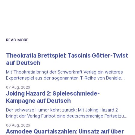
READ MORE
Theokratia Brettspiel: Tascinis Götter-Twist
auf Deutsch
Mit Theokratia bringt der Schwerkraft Verlag ein weiteres
Expertenspiel aus der sogenannten T-Reihe von Daniele
Tascini auf Deutsch, jener Serie, zu der auch Teotihuacan,
07 Aug. 2026
Tekhenu und Tzolk'in gehören. Der Aufhänger ist ein
Joking Hazard 2: Spieleschmiede-
ungewöhnlicher Perspektivwechsel: Sie steuern nicht die
Kampagne auf Deutsch
eigene Zivilisation, sondern eine hochentwickelte
außerirdische Gottheit, die vier
Der schwarze Humor kehrt zurück: Mit Joking Hazard 2
bringt der Verlag Funbot eine deutschsprachige Fortsetzung
des Party-Kartenspiels von den Machern von Cyanide &
06 Aug. 2026
Happiness (Explosm) auf die Spieleschmiede. Wir ordnen
Asmodee Quartalszahlen: Umsatz auf über
ein, was die Kampagne unter dem Motto „Die fiesen