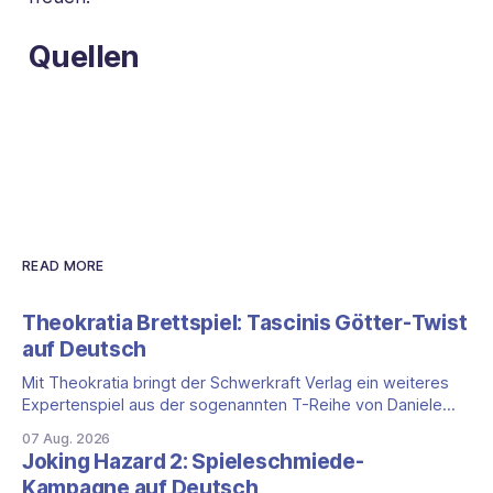
Quellen
READ MORE
Theokratia Brettspiel: Tascinis Götter-Twist
auf Deutsch
Mit Theokratia bringt der Schwerkraft Verlag ein weiteres
Expertenspiel aus der sogenannten T-Reihe von Daniele
Tascini auf Deutsch, jener Serie, zu der auch Teotihuacan,
07 Aug. 2026
Tekhenu und Tzolk'in gehören. Der Aufhänger ist ein
Joking Hazard 2: Spieleschmiede-
ungewöhnlicher Perspektivwechsel: Sie steuern nicht die
Kampagne auf Deutsch