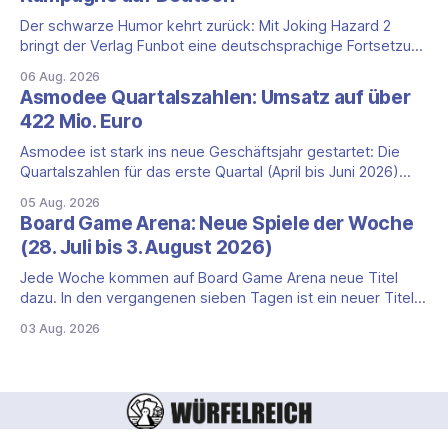
eigene Zivilisation, sondern eine hochentwickelte
außerirdische Gottheit, die vier
Der schwarze Humor kehrt zurück: Mit Joking Hazard 2
bringt der Verlag Funbot eine deutschsprachige Fortsetzung
des Party-Kartenspiels von den Machern von Cyanide &
06 Aug. 2026
Happiness (Explosm) auf die Spieleschmiede. Wir ordnen
Asmodee Quartalszahlen: Umsatz auf über
ein, was die Kampagne unter dem Motto „Die fiesen
422 Mio. Euro
Comics sind zurück!" bietet und wo sie schweigt.
Asmodee ist stark ins neue Geschäftsjahr gestartet: Die
Quartalszahlen für das erste Quartal (April bis Juni 2026)
fallen deutlich aus — der Nettoumsatz kletterte um 20,9
05 Aug. 2026
Prozent auf 422,1 Millionen Euro. Getragen wird das
Board Game Arena: Neue Spiele der Woche
Wachstum weiter von den Sammelkartenspielen, doch
(28. Juli bis 3. August 2026)
erstmals seit Monaten zeigt auch das klassische
Brettspielgeschäft wieder
Jede Woche kommen auf Board Game Arena neue Titel
dazu. In den vergangenen sieben Tagen ist ein neuer Titel
auf der Plattform gestartet: die zweite Edition eines der
03 Aug. 2026
bekanntesten kooperativen Zombiespiele. Wir stellen dir
den Neuzugang mit seinen Eckdaten vor. Zombicide: 2nd
Edition: kooperatives Überleben gegen Zombiehorden Mit
Zombicide: 2nd
Registrieren
Datenschutzerklärung
Impressum