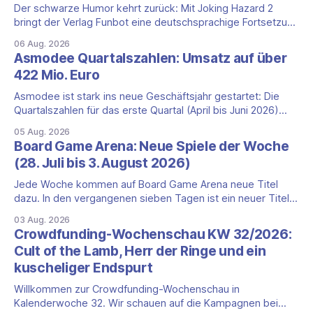
Der schwarze Humor kehrt zurück: Mit Joking Hazard 2
bringt der Verlag Funbot eine deutschsprachige Fortsetzung
des Party-Kartenspiels von den Machern von Cyanide &
06 Aug. 2026
Happiness (Explosm) auf die Spieleschmiede. Wir ordnen
Asmodee Quartalszahlen: Umsatz auf über
ein, was die Kampagne unter dem Motto „Die fiesen
422 Mio. Euro
Comics sind zurück!" bietet und wo sie schweigt.
Asmodee ist stark ins neue Geschäftsjahr gestartet: Die
Quartalszahlen für das erste Quartal (April bis Juni 2026)
fallen deutlich aus — der Nettoumsatz kletterte um 20,9
05 Aug. 2026
Prozent auf 422,1 Millionen Euro. Getragen wird das
Board Game Arena: Neue Spiele der Woche
Wachstum weiter von den Sammelkartenspielen, doch
(28. Juli bis 3. August 2026)
erstmals seit Monaten zeigt auch das klassische
Brettspielgeschäft wieder
Jede Woche kommen auf Board Game Arena neue Titel
dazu. In den vergangenen sieben Tagen ist ein neuer Titel
auf der Plattform gestartet: die zweite Edition eines der
03 Aug. 2026
bekanntesten kooperativen Zombiespiele. Wir stellen dir
Crowdfunding-Wochenschau KW 32/2026:
den Neuzugang mit seinen Eckdaten vor. Zombicide: 2nd
Cult of the Lamb, Herr der Ringe und ein
Edition: kooperatives Überleben gegen Zombiehorden Mit
kuscheliger Endspurt
Zombicide: 2nd
Willkommen zur Crowdfunding-Wochenschau in
Kalenderwoche 32. Wir schauen auf die Kampagnen bei