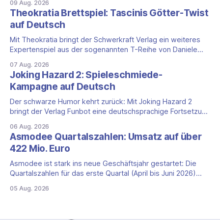
09 Aug. 2026
für die DACH-Region: Clank! Digital ist komplett auf Deutsch
Theokratia Brettspiel: Tascinis Götter-Twist
lokalisiert, Benutzeroberfläche, Sprachausgabe und
auf Deutsch
Untertitel inklusive. Was steckt hinter Clank!? Clank!: A
Deck-
Mit Theokratia bringt der Schwerkraft Verlag ein weiteres
Expertenspiel aus der sogenannten T-Reihe von Daniele
Tascini auf Deutsch, jener Serie, zu der auch Teotihuacan,
07 Aug. 2026
Tekhenu und Tzolk'in gehören. Der Aufhänger ist ein
Joking Hazard 2: Spieleschmiede-
ungewöhnlicher Perspektivwechsel: Sie steuern nicht die
Kampagne auf Deutsch
eigene Zivilisation, sondern eine hochentwickelte
außerirdische Gottheit, die vier
Der schwarze Humor kehrt zurück: Mit Joking Hazard 2
bringt der Verlag Funbot eine deutschsprachige Fortsetzung
des Party-Kartenspiels von den Machern von Cyanide &
06 Aug. 2026
Happiness (Explosm) auf die Spieleschmiede. Wir ordnen
Asmodee Quartalszahlen: Umsatz auf über
ein, was die Kampagne unter dem Motto „Die fiesen
422 Mio. Euro
Comics sind zurück!" bietet und wo sie schweigt.
Asmodee ist stark ins neue Geschäftsjahr gestartet: Die
Quartalszahlen für das erste Quartal (April bis Juni 2026)
fallen deutlich aus — der Nettoumsatz kletterte um 20,9
05 Aug. 2026
Prozent auf 422,1 Millionen Euro. Getragen wird das
Wachstum weiter von den Sammelkartenspielen, doch
erstmals seit Monaten zeigt auch das klassische