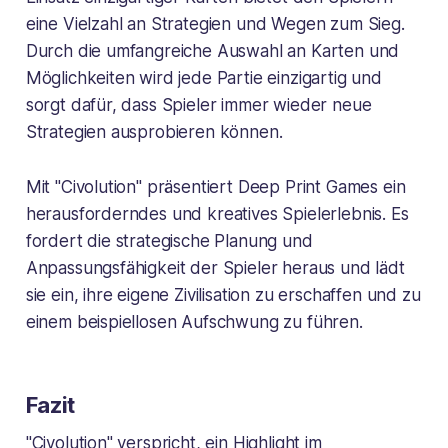
eine Vielzahl an Strategien und Wegen zum Sieg.
Durch die umfangreiche Auswahl an Karten und
Möglichkeiten wird jede Partie einzigartig und
sorgt dafür, dass Spieler immer wieder neue
Strategien ausprobieren können.
Mit "Civolution" präsentiert Deep Print Games ein
herausforderndes und kreatives Spielerlebnis. Es
fordert die strategische Planung und
Anpassungsfähigkeit der Spieler heraus und lädt
sie ein, ihre eigene Zivilisation zu erschaffen und zu
einem beispiellosen Aufschwung zu führen.
Fazit
"Civolution" verspricht, ein Highlight im