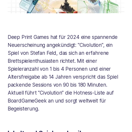
Deep Print Games hat für 2024 eine spannende
Neuerscheinung angekündigt: "Civolution", ein
Spiel von Stefan Feld, das sich an erfahrene
Brettspielenthusiasten richtet. Mit einer
Spieleranzahl von 1 bis 4 Personen und einer
Altersfreigabe ab 14 Jahren verspricht das Spiel
packende Sessions von 90 bis 180 Minuten.
Aktuell führt "Civolution" die Hotness-Liste auf
BoardGameGeek an und sorgt weltweit für
Begeisterung.