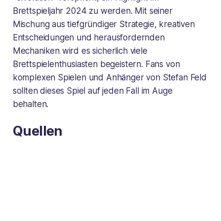
Brettspieljahr 2024 zu werden. Mit seiner
Mischung aus tiefgründiger Strategie, kreativen
Entscheidungen und herausfordernden
Mechaniken wird es sicherlich viele
Brettspielenthusiasten begeistern. Fans von
komplexen Spielen und Anhänger von Stefan Feld
sollten dieses Spiel auf jeden Fall im Auge
behalten.
Quellen