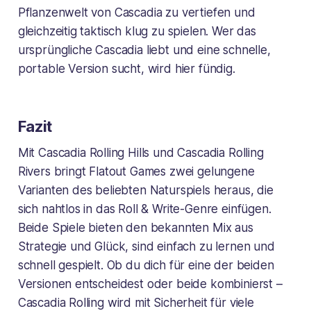
Pflanzenwelt von Cascadia zu vertiefen und
gleichzeitig taktisch klug zu spielen. Wer das
ursprüngliche Cascadia liebt und eine schnelle,
portable Version sucht, wird hier fündig.
Fazit
Mit
Cascadia Rolling Hills
und
Cascadia Rolling
Rivers
bringt Flatout Games zwei gelungene
Varianten des beliebten Naturspiels heraus, die
sich nahtlos in das Roll & Write-Genre einfügen.
Beide Spiele bieten den bekannten Mix aus
Strategie und Glück, sind einfach zu lernen und
schnell gespielt. Ob du dich für eine der beiden
Versionen entscheidest oder beide kombinierst –
Cascadia Rolling wird mit Sicherheit für viele