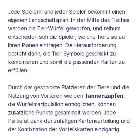
Jede Spielerin und jeder Spieler bekommt einen
eigenen Landschaftsplan. In der Mitte des Tisches
werden die Tier-Würfel geworfen, und reihum
entscheiden sich die Spieler, welche Tiere sie auf
ihren Plänen eintragen. Die Herausforderung
besteht darin, die Tier-Symbole geschickt zu
kombinieren und somit die passenden Karten zu
erfüllen.
Durch das geschickte Platzieren der Tiere und die
Nutzung von Vorteilen wie den
Tannenzapfen
,
die Würfelmanipulation ermöglichen, können
zusätzliche Punkte gesammelt werden. Jede
Partie ist dank der zufälligen Kartenverteilung und
der Kombination der Vorteilskarten einzigartig.