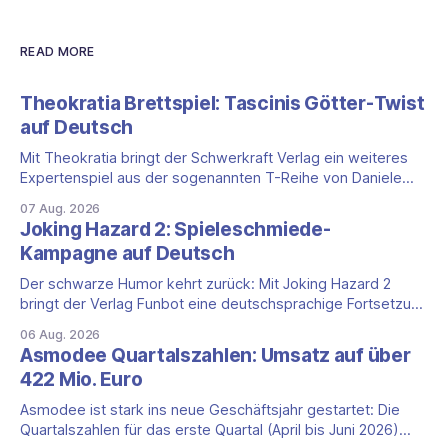
READ MORE
Theokratia Brettspiel: Tascinis Götter-Twist
auf Deutsch
Mit Theokratia bringt der Schwerkraft Verlag ein weiteres
Expertenspiel aus der sogenannten T-Reihe von Daniele
Tascini auf Deutsch, jener Serie, zu der auch Teotihuacan,
07 Aug. 2026
Tekhenu und Tzolk'in gehören. Der Aufhänger ist ein
Joking Hazard 2: Spieleschmiede-
ungewöhnlicher Perspektivwechsel: Sie steuern nicht die
Kampagne auf Deutsch
eigene Zivilisation, sondern eine hochentwickelte
außerirdische Gottheit, die vier
Der schwarze Humor kehrt zurück: Mit Joking Hazard 2
bringt der Verlag Funbot eine deutschsprachige Fortsetzung
des Party-Kartenspiels von den Machern von Cyanide &
06 Aug. 2026
Happiness (Explosm) auf die Spieleschmiede. Wir ordnen
Asmodee Quartalszahlen: Umsatz auf über
ein, was die Kampagne unter dem Motto „Die fiesen
422 Mio. Euro
Comics sind zurück!" bietet und wo sie schweigt.
Asmodee ist stark ins neue Geschäftsjahr gestartet: Die
Quartalszahlen für das erste Quartal (April bis Juni 2026)