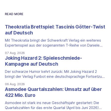
READ MORE
Theokratia Brettspiel: Tascinis Götter-Twist
auf Deutsch
Mit Theokratia bringt der Schwerkraft Verlag ein weiteres
Expertenspiel aus der sogenannten T-Reihe von Daniele
Tascini auf Deutsch, jener Serie, zu der auch Teotihuacan,
07 Aug. 2026
Tekhenu und Tzolk'in gehören. Der Aufhänger ist ein
Joking Hazard 2: Spieleschmiede-
ungewöhnlicher Perspektivwechsel: Sie steuern nicht die
Kampagne auf Deutsch
eigene Zivilisation, sondern eine hochentwickelte
außerirdische Gottheit, die vier
Der schwarze Humor kehrt zurück: Mit Joking Hazard 2
bringt der Verlag Funbot eine deutschsprachige Fortsetzung
des Party-Kartenspiels von den Machern von Cyanide &
06 Aug. 2026
Happiness (Explosm) auf die Spieleschmiede. Wir ordnen
Asmodee Quartalszahlen: Umsatz auf über
ein, was die Kampagne unter dem Motto „Die fiesen
422 Mio. Euro
Comics sind zurück!" bietet und wo sie schweigt.
Asmodee ist stark ins neue Geschäftsjahr gestartet: Die
Quartalszahlen für das erste Quartal (April bis Juni 2026)