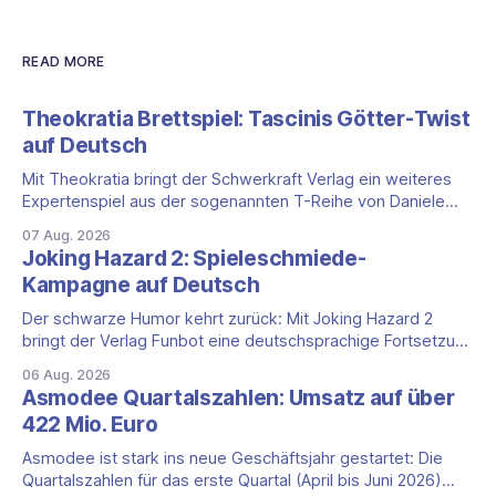
READ MORE
Theokratia Brettspiel: Tascinis Götter-Twist
auf Deutsch
Mit Theokratia bringt der Schwerkraft Verlag ein weiteres
Expertenspiel aus der sogenannten T-Reihe von Daniele
Tascini auf Deutsch, jener Serie, zu der auch Teotihuacan,
07 Aug. 2026
Tekhenu und Tzolk'in gehören. Der Aufhänger ist ein
Joking Hazard 2: Spieleschmiede-
ungewöhnlicher Perspektivwechsel: Sie steuern nicht die
Kampagne auf Deutsch
eigene Zivilisation, sondern eine hochentwickelte
außerirdische Gottheit, die vier
Der schwarze Humor kehrt zurück: Mit Joking Hazard 2
bringt der Verlag Funbot eine deutschsprachige Fortsetzung
des Party-Kartenspiels von den Machern von Cyanide &
06 Aug. 2026
Happiness (Explosm) auf die Spieleschmiede. Wir ordnen
Asmodee Quartalszahlen: Umsatz auf über
ein, was die Kampagne unter dem Motto „Die fiesen
422 Mio. Euro
Comics sind zurück!" bietet und wo sie schweigt.
Asmodee ist stark ins neue Geschäftsjahr gestartet: Die
Quartalszahlen für das erste Quartal (April bis Juni 2026)