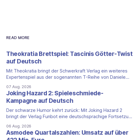
READ MORE
Theokratia Brettspiel: Tascinis Götter-Twist
auf Deutsch
Mit Theokratia bringt der Schwerkraft Verlag ein weiteres
Expertenspiel aus der sogenannten T-Reihe von Daniele
Tascini auf Deutsch, jener Serie, zu der auch Teotihuacan,
07 Aug. 2026
Tekhenu und Tzolk'in gehören. Der Aufhänger ist ein
Joking Hazard 2: Spieleschmiede-
ungewöhnlicher Perspektivwechsel: Sie steuern nicht die
Kampagne auf Deutsch
eigene Zivilisation, sondern eine hochentwickelte
außerirdische Gottheit, die vier
Der schwarze Humor kehrt zurück: Mit Joking Hazard 2
bringt der Verlag Funbot eine deutschsprachige Fortsetzung
des Party-Kartenspiels von den Machern von Cyanide &
06 Aug. 2026
Happiness (Explosm) auf die Spieleschmiede. Wir ordnen
Asmodee Quartalszahlen: Umsatz auf über
ein, was die Kampagne unter dem Motto „Die fiesen