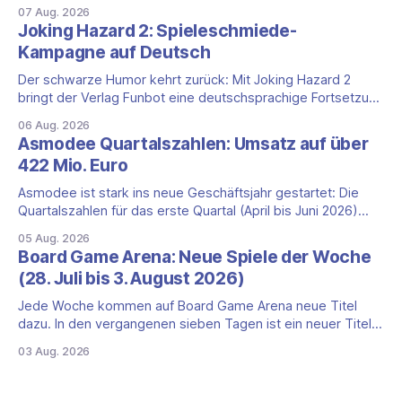
Tascini auf Deutsch, jener Serie, zu der auch Teotihuacan,
07 Aug. 2026
Tekhenu und Tzolk'in gehören. Der Aufhänger ist ein
Joking Hazard 2: Spieleschmiede-
ungewöhnlicher Perspektivwechsel: Sie steuern nicht die
Kampagne auf Deutsch
eigene Zivilisation, sondern eine hochentwickelte
außerirdische Gottheit, die vier
Der schwarze Humor kehrt zurück: Mit Joking Hazard 2
bringt der Verlag Funbot eine deutschsprachige Fortsetzung
des Party-Kartenspiels von den Machern von Cyanide &
06 Aug. 2026
Happiness (Explosm) auf die Spieleschmiede. Wir ordnen
Asmodee Quartalszahlen: Umsatz auf über
ein, was die Kampagne unter dem Motto „Die fiesen
422 Mio. Euro
Comics sind zurück!" bietet und wo sie schweigt.
Asmodee ist stark ins neue Geschäftsjahr gestartet: Die
Quartalszahlen für das erste Quartal (April bis Juni 2026)
fallen deutlich aus — der Nettoumsatz kletterte um 20,9
05 Aug. 2026
Prozent auf 422,1 Millionen Euro. Getragen wird das
Board Game Arena: Neue Spiele der Woche
Wachstum weiter von den Sammelkartenspielen, doch
(28. Juli bis 3. August 2026)
erstmals seit Monaten zeigt auch das klassische
Brettspielgeschäft wieder
Jede Woche kommen auf Board Game Arena neue Titel
dazu. In den vergangenen sieben Tagen ist ein neuer Titel
auf der Plattform gestartet: die zweite Edition eines der
03 Aug. 2026
bekanntesten kooperativen Zombiespiele. Wir stellen dir
den Neuzugang mit seinen Eckdaten vor. Zombicide: 2nd
Edition: kooperatives Überleben gegen Zombiehorden Mit